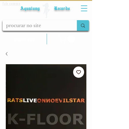
Fale conosco
Aqualung Records
calcular frete