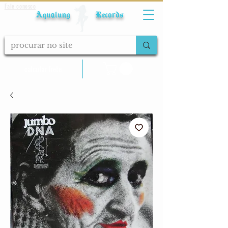
Fale conosco
Aqualung Records
calcular frete