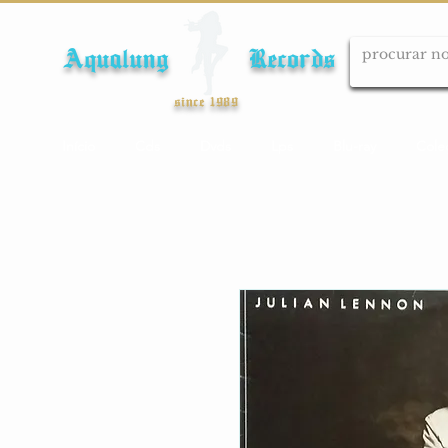
Aqualung Records
since 1989
Início
Cds
Dvds
Lps
Blu-ray
Cole