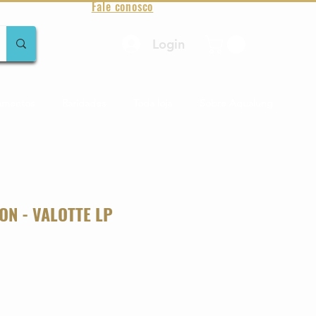
Fale conosco
Login
amentos
Raridades
Toda loja
Sobre Aqualung
ON - VALOTTE LP