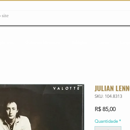
ção box
Guitarras Miniatura
Relógios
Livros
Lanç
JULIAN LENN
SKU: 104.8313
Preço
R$ 85,00
Quantidade
*