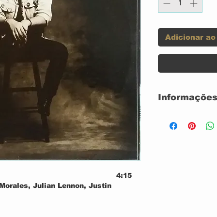
Adicionar ao
Informações
120 GRAMAS
CAPA SIMPLE
USADO
CONDIÇÃO DA
CONDIÇÃO DO
Label:
4:15
 Morales, Julian Lennon, Justin
ara Você
3:39
 Morales, Carmelo