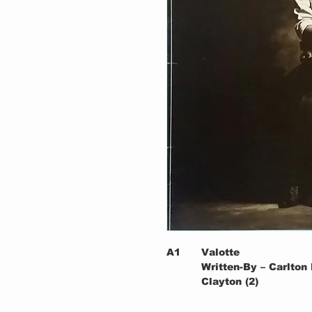
A1
Valotte
Written-By – Carlton
Clayton (2)
A2
O.K. For You = OK P
Written-By – Carlton