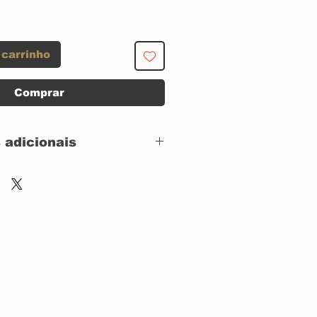
 carrinho
Comprar
 adicionais
S
 CAPA: EXCELENTE
 DISCO: EXCELENTE
Virgin – 104.8313,
RCA – 104.8313,
Charisma –
104.8313