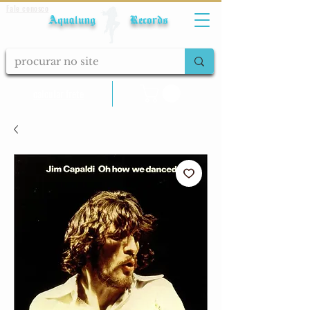
Fale conosco
Aqualung Records
calcular frete