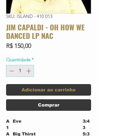
SKU: ISLAND - 410 013
JIM CAPALDI - OH HOW WE
DANCED LP NAC
Preço
R$ 150,00
Quantidade
*
Adicionar ao carrinho
Comprar
A
Eve
3:4
1
3
A
Big Thirst
5:3