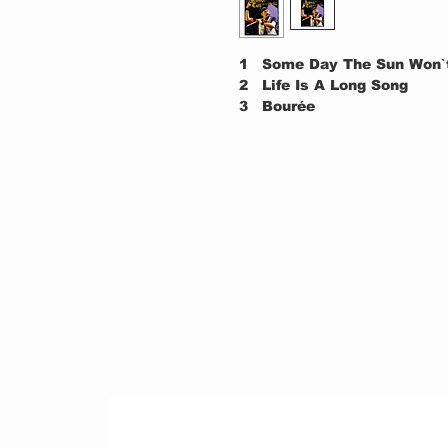
1
Some Day The Sun Won`t
2
Life Is A Long Song
3
Bourée
4
With You There To Help
5
Pavane
6
Empty Cafe
7
Hunting Girl
8
Eurology
9
Dot Com
10
God Rest Ye Merry Gen
11
Fat Man
12
Living In The Past
13
Nothing Is Easy
14
Beside Myself
15
My God
16
Budapest
17
New Jig
18
Aqualung
19
Locomotive Breath