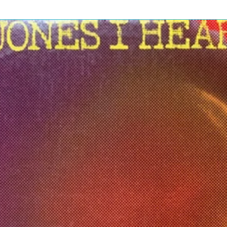
k britânica de sucesso, fez sua
al a Montreux em 2003. A banda fez as
alco no final dos anos sessenta e,
m uma procissão triunfal da banda
s também com muitos dos clássicos
nda é liderada pela voz única do
ja marca registrada é a engenhosa
 toca em uma perna.