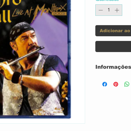
Adicionar ao
Informações
Selo:
Série:
Formato: