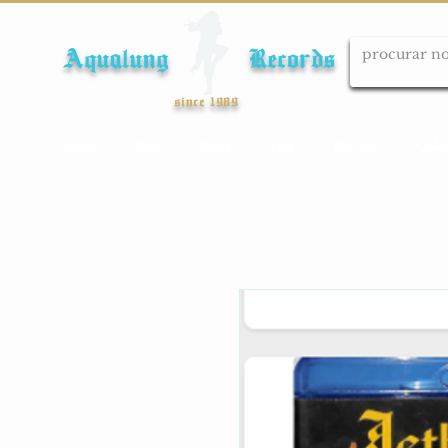
Aqualung Records
since 1989
Início
Cds
Dvds
Lps
Blu-ray
Cole