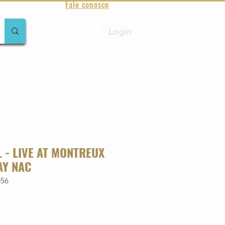
Fale conosco
Login
amentos
Raridades
Toda loja
Sobre Aqualung
 - LIVE AT MONTREUX
AY NAC
056
o