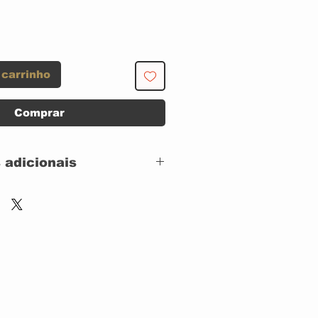
 carrinho
Comprar
 adicionais
ST2 Music –
ST2BD18005,
Eagle Vision –
ST2BD18005
Live At Montreux
Blu-ray, Reissue,