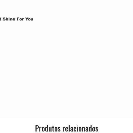
 Shine For You
País:
Lançado:
 Me
Gênero:
Estilo:
tlemen
Produtos relacionados