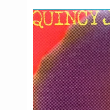
DETALHES
Jethro Tull, a banda de roc
primeira e única visita fin
primeiras experiências de p
portanto, eles experimenta
com as novas músicas, ma
antigos. Como sempre, a ba
vocalista Ian Anderson, cu
flauta, que ele geralmente