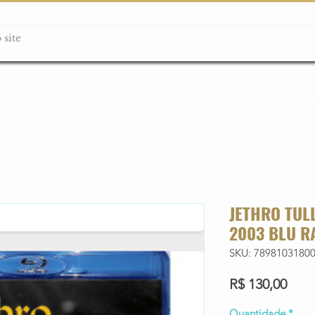
ção box
Guitarras Miniatura
Relógios
Livros
Lanç
JETHRO TULL
2003 BLU R
SKU: 7898103180
Preç
R$ 130,00
Quantidade
*