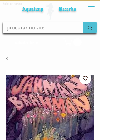
Fale conosco
Aqualung Records
calcular frete