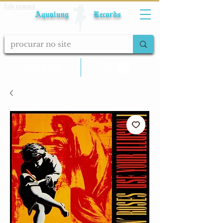
Fale conosco
Aqualung Records
calcular frete