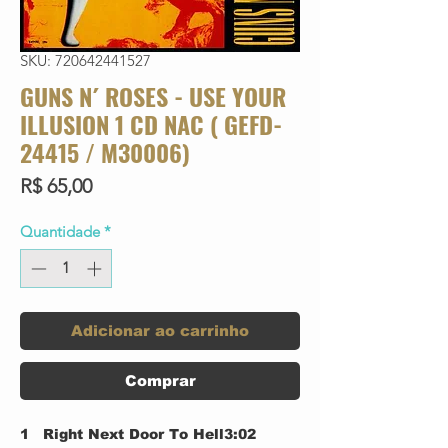
SKU: 720642441527
GUNS N´ ROSES - USE YOUR
ILLUSION 1 CD NAC ( GEFD-
24415 / M30006)
Preço
R$ 65,00
Quantidade
*
Adicionar ao carrinho
Comprar
1
Right Next Door To Hell
3:02