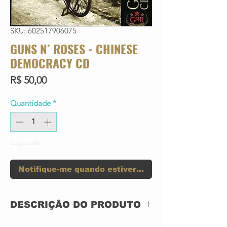
SKU: 602517906075
GUNS N´ ROSES - CHINESE
DEMOCRACY CD
Preço
R$ 50,00
Quantidade
*
Esgotado
Notifique-me quando estiver disponível
DESCRIÇÃO DO PRODUTO
CD ACRILICO