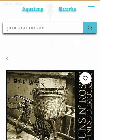
Fale conosco
Aqualung Records
calcular frete