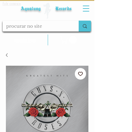
Fale conosco
Aqualung Records
calcular frete