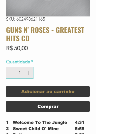
SKU: 602498621165
GUNS N' ROSES - GREATEST
HITS CD
Preço
R$ 50,00
Quantidade
*
Adicionar ao carrinho
Comprar
1
Welcome To The Jungle
4:31
2
Sweet Child O' Mine
5:55