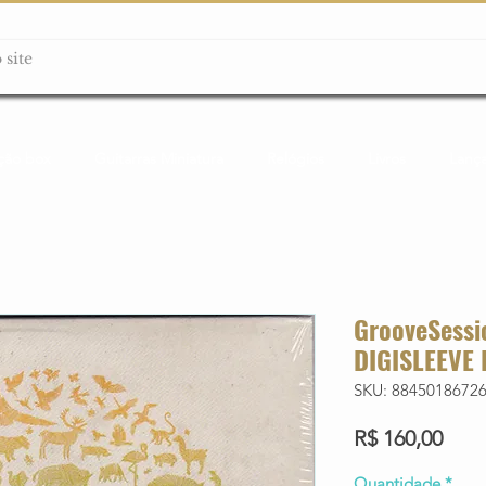
ção box
Guitarras Miniatura
Relógios
Livros
Lanç
GrooveSessi
DIGISLEEVE 
SKU: 8845018672
Preç
R$ 160,00
Quantidade
*