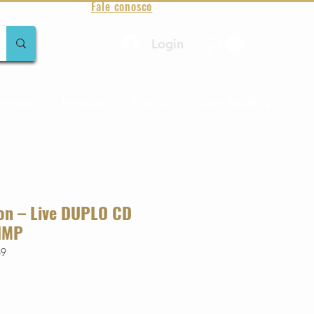
Fale conosco
Login
amentos
Raridades
Toda loja
Sobre Aqualung
on – Live DUPLO CD
IMP
69
o