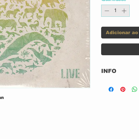
Adicionar ao
INFO
Label:
an
Format:
Country: