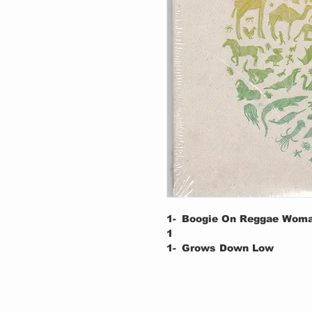
1-
Boogie On Reggae Wom
1
1-
Grows Down Low
2
1-
Good Time
3
1-
Native Colors