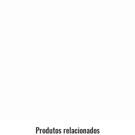
Released:
Genre:
Style:
r)
Produtos relacionados