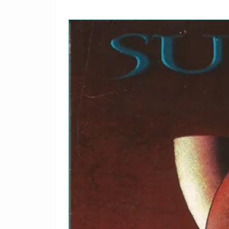
2-
Bats In The Belfry
6
2-
The Luck Of Cheeky, Che
7
As You Want To Be)