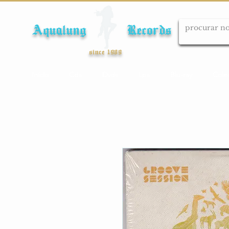
Aqualung Records
since 1989
Início
Cds
Dvds
Lps
Blu-ray
Cole