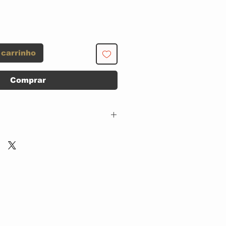
 carrinho
Comprar
Not On Label (Groove
Session Self-
released) – none
2 x CD, DIGISLEEVE
US