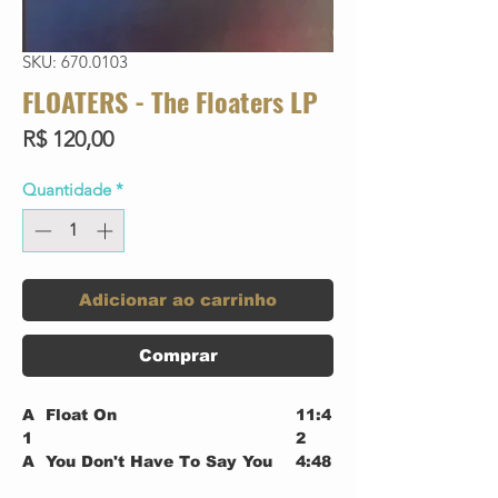
SKU: 670.0103
FLOATERS - The Floaters LP
Preço
R$ 120,00
Quantidade
*
Adicionar ao carrinho
Comprar
A
Float On
11:4
1
2
A
You Don't Have To Say You
4:48
2
Love Me