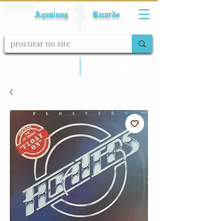
Fale conosco
Aqualung Records
calcular frete