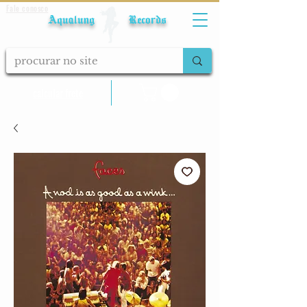
Fale conosco
Aqualung Records
calcular frete