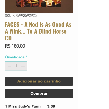
SKU: 075992592925
FACES - A Nod Is As Good As
A Wink... To A Blind Horse
CD
Preço
R$ 180,00
Quantidade
*
Adicionar ao carrinho
Comprar
1
Miss Judy's Farm
3:39