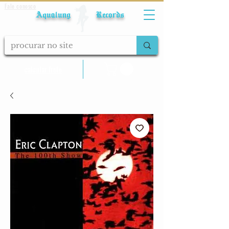
Fale conosco
Aqualung Records
calcular frete