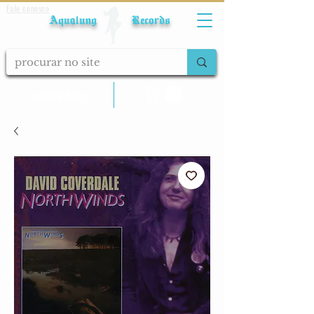
Fale conosco
Aqualung Records
calcular frete