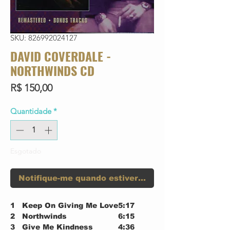
SKU: 826992024127
DAVID COVERDALE -
NORTHWINDS CD
Preço
R$ 150,00
Quantidade
*
Esgotado
Notifique-me quando estiver disponível
1
Keep On Giving Me Love
5:17
2
Northwinds
6:15
3
Give Me Kindness
4:36