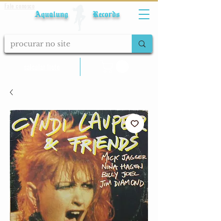
Fale conosco
Aqualung Records
calcular frete