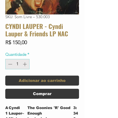
SKU: Som Livre – 530.003
CYNDI LAUPER - Cyndi
Lauper & Friends LP NAC
Preço
R$ 150,00
Quantidade
*
Adicionar ao carrinho
Comprar
A
Cyndi
The Goonies 'R' Good
3:
1
Lauper–
Enough
34