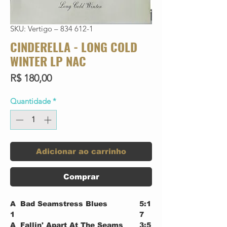
SKU: Vertigo – 834 612-1
CINDERELLA - LONG COLD
WINTER LP NAC
Preço
R$ 180,00
Quantidade
*
Adicionar ao carrinho
Comprar
A
Bad Seamstress Blues
5:1
1
7
A
Fallin' Apart At The Seams
3:5