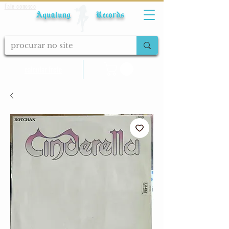
Fale conosco
Aqualung Records
calcular frete