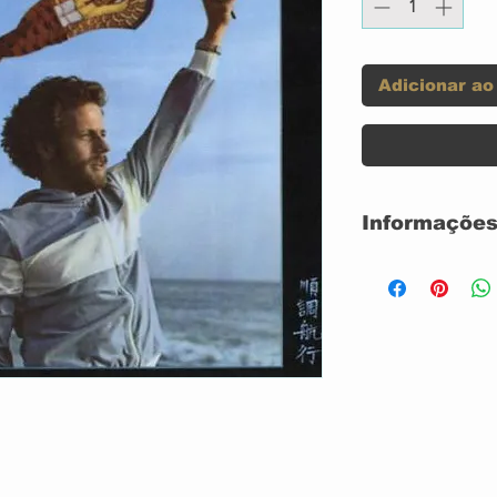
Adicionar ao
Informações
LP 140GR CAP
USADO
NACIONAL
GRAVADORA:
CONDIÇÃO DA
CONDIÇÃO DO
ANO: 1978
Label: