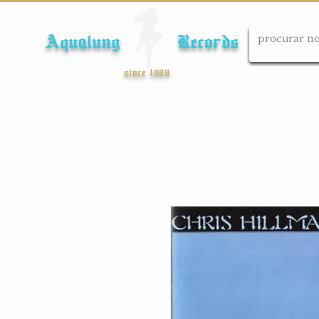
Aqualung Records
since 1989
Início
Cds
Dvds
Lps
Blu-ray
Cole