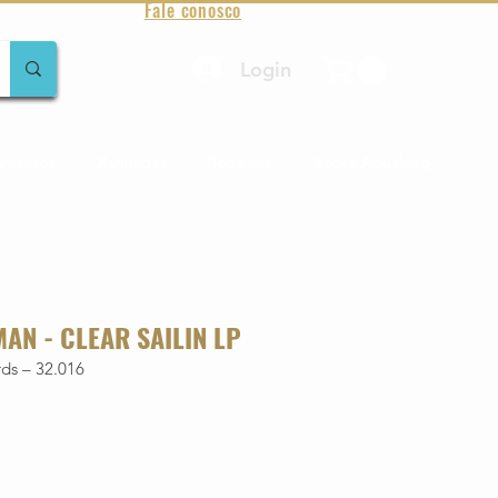
Fale conosco
Login
amentos
Raridades
Toda loja
Sobre Aqualung
AN - CLEAR SAILIN LP
ds – 32.016