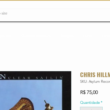
ção box
Guitarras Miniatura
Relógios
Livros
Lanç
CHRIS HILLM
SKU: Asylum Recor
Preço
R$ 75,00
Quantidade
*