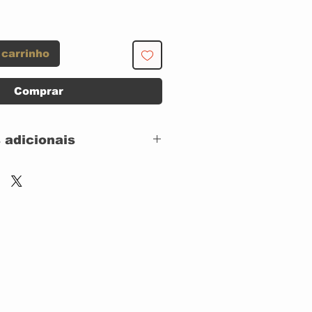
 carrinho
Comprar
 adicionais
A SIMPLES
 WEA DISCOS
 CAPA: IMPECAVEL
 DISCO: IMPECAVEL
Asylum Records –
32.016,
Asylum Records – 7E