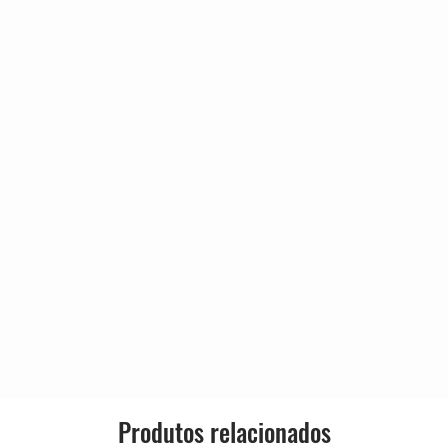
Format:
Country:
Release
Genre:
Style:
Produtos relacionados