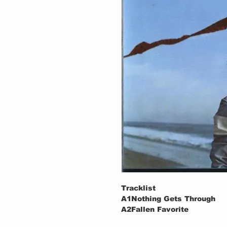
Tracklist
A1
Nothing Gets Through
A2
Fallen Favorite
A3
Quits