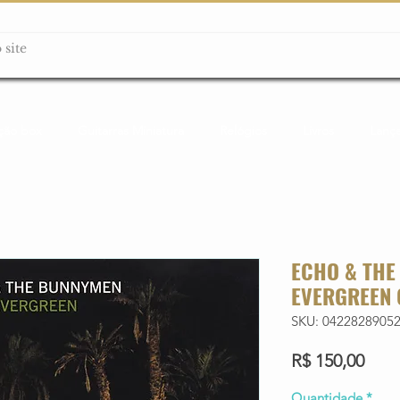
ção box
Guitarras Miniatura
Relógios
Livros
Lanç
ECHO & THE
EVERGREEN 
SKU: 0422828905
Preç
R$ 150,00
Quantidade
*