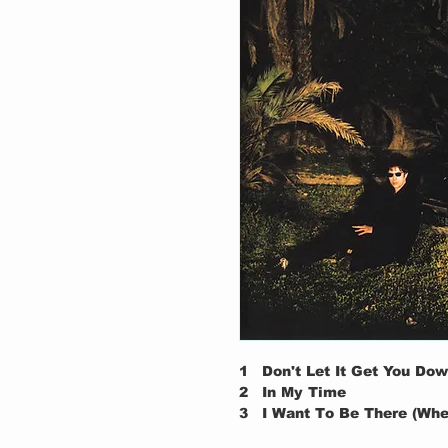
1
Don't Let It Get You Do
2
In My Time
3
I Want To Be There (Wh
4
Evergreen