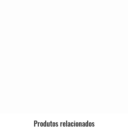
4:25
Released:
3:57
4:05
Genre:
3:52
5:04
Style:
3:59
3:41
5:47
Produtos relacionados