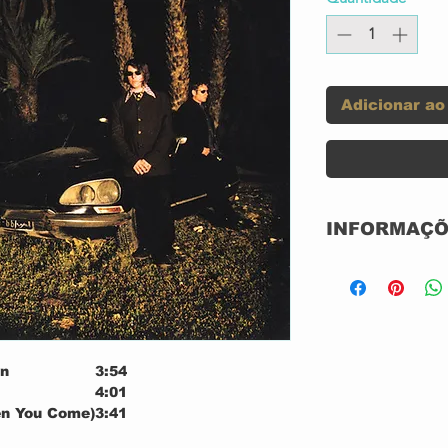
Adicionar ao
INFORMAÇÕ
Label:
wn
3:54
Format:
4:01
en You Come)
3:41
Country:
4:14