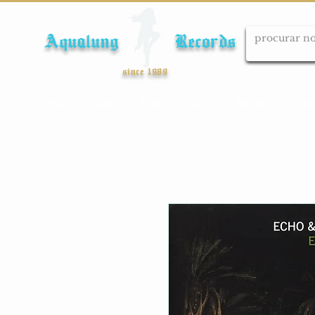
Aqualung Records
since 1989
Início
Cds
Dvds
Lps
Blu-ray
Cole