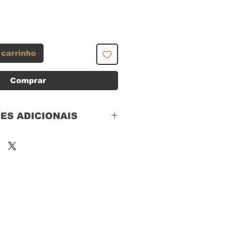
 carrinho
Comprar
ES ADICIONAIS
London Records – 422
828 905-2,
London Records –
422-828 905-2
CD, ACRILICO
US