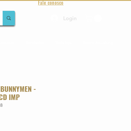
Fale conosco
Login
amentos
Raridades
Toda loja
Sobre Aqualung
 BUNNYMEN -
CD IMP
28
o