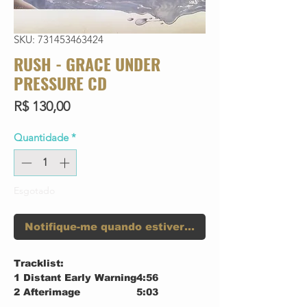
SKU: 731453463424
RUSH - GRACE UNDER
PRESSURE CD
Preço
R$ 130,00
Quantidade
*
Esgotado
Notifique-me quando estiver disponível
Tracklist:
1
Distant Early Warning
4:56
2
Afterimage
5:03
3
Red Sector A
5:09