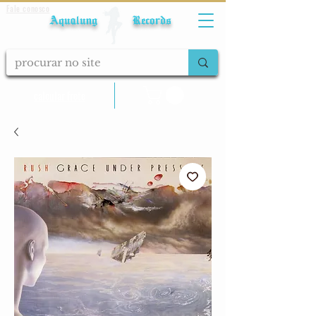
Fale conosco
Aqualung Records
calcular frete