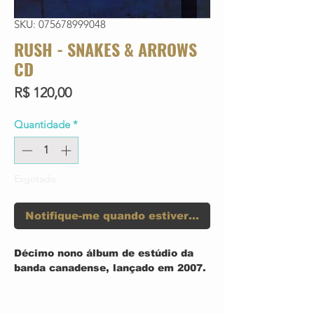
SKU: 075678999048
RUSH - SNAKES & ARROWS
CD
Preço
R$ 120,00
Quantidade
*
Esgotado
Notifique-me quando estiver disponível
Décimo nono álbum de estúdio da
banda canadense, lançado em 2007.
TRACK LIST:
1. Far Cry