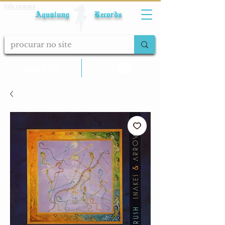
Fale conosco
Aqualung Records
calcular frete