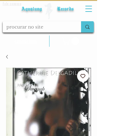
Fale conosco
Aqualung Records
calcular frete