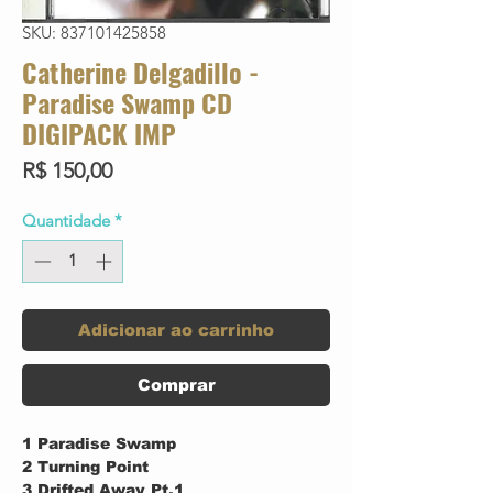
SKU: 837101425858
Catherine Delgadillo -
Paradise Swamp CD
DIGIPACK IMP
Preço
R$ 150,00
Quantidade
*
Adicionar ao carrinho
Comprar
1
Paradise Swamp
2
Turning Point
3
Drifted Away Pt.1