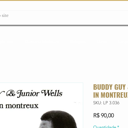
ção box
Guitarras Miniatura
Relógios
Livros
Lanç
BUDDY GUY &
IN MONTREU
SKU: LP 3.036
Preço
R$ 90,00
Quantidade
*