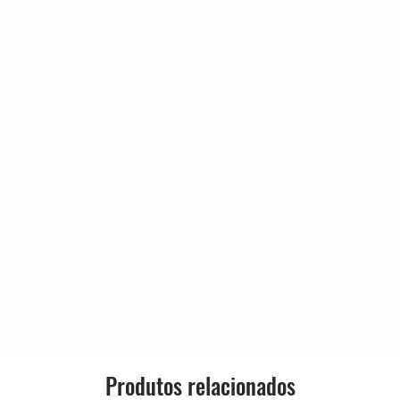
ues
3:10
tman
Format:
4:03
Sykes
4:22
Williamson (2)
Country:
3:31
s
Released:
3:55
Genre:
3:48
 Williamson
Style:
right
2:45
tt
1:50
ers
3:12
g*
Produtos relacionados