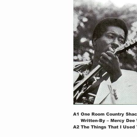
A1
One Room Country Shac
Written-By – Mercy Dee
A2
The Things That I Used
Written-By – Eddie Jone