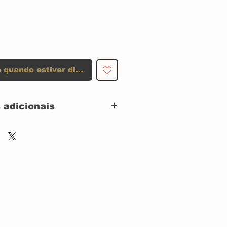
 quando estiver disponível
 adicionais
AS
S
Black And Blue – LP
3.036
Blues Greatest