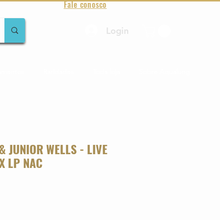
Fale conosco
Login
amentos
Raridades
Toda loja
Sobre Aqualung
 JUNIOR WELLS - LIVE
X LP NAC