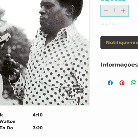
Esgotado
Notifique-me
Informações
LP 130 GRAM
CAPA SIMPLE
USADO
CAPA OTIMA
VINIL OTIMO
Label:
k
4:10
 Walton
 To Do
3:20
Series:
s*