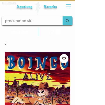
Fale conosco
Aqualung Records
calcular frete