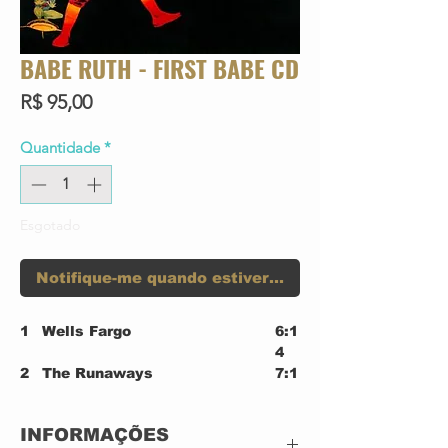
BABE RUTH - FIRST BABE CD
Preço
R$ 95,00
Quantidade
*
Esgotado
Notifique-me quando estiver disponível
1
Wells Fargo
6:1
4
2
The Runaways
7:1
2
3
King Kong
6:4
INFORMAÇÕES
0