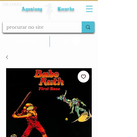
Fale conosco
Aqualung Records
calcular frete