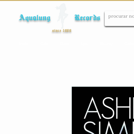
Aqualung Records
since 1989
Início
Cds
Dvds
Lps
Blu-ray
Cole