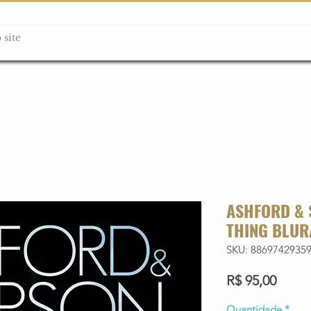
ção box
Guitarras Miniatura
Relógios
Livros
Lanç
ASHFORD & 
THING BLUR
SKU: 8869742935
Preço
R$ 95,00
Quantidade
*