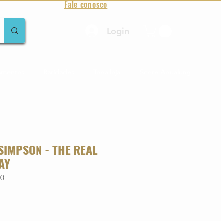
Fale conosco
Login
amentos
Raridades
Toda loja
Sobre Aqualung
SIMPSON - THE REAL
AY
90