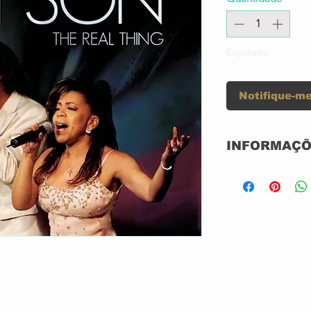
Esgotado
Notifique-me
INFORMAÇÕ
BLURAY
SEMI-NOVO
IMPORTADO
GRAVADORA: