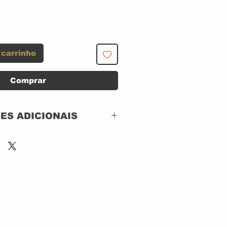
 carrinho
Comprar
ES ADICIONAIS
Columbia – KC 32273
Vinyl, LP, Stereo
CAPA SIMPLES
SEMI-NOVO
CAPA BOM ESTADO
COM VESTIGIO DE
USO E TEMPO