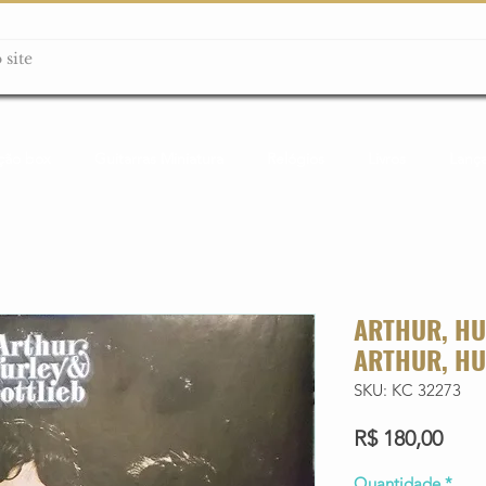
ção box
Guitarras Miniatura
Relógios
Livros
Lanç
ARTHUR, HU
ARTHUR, HU
SKU: KC 32273
Preç
R$ 180,00
Quantidade
*