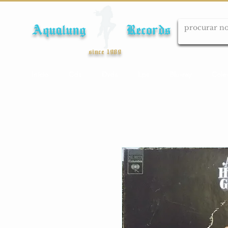
Aqualung Records
since 1989
Início
Cds
Dvds
Lps
Blu-ray
Cole