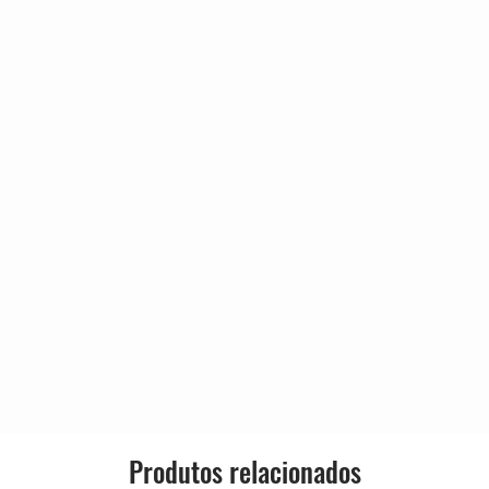
2:30
2:25
Country:
2:06
Released:
 J. Arthur*, M. Hurley*, N.
Genre:
3:22
4:14
Style:
2:56
2:34
5:00
Produtos relacionados