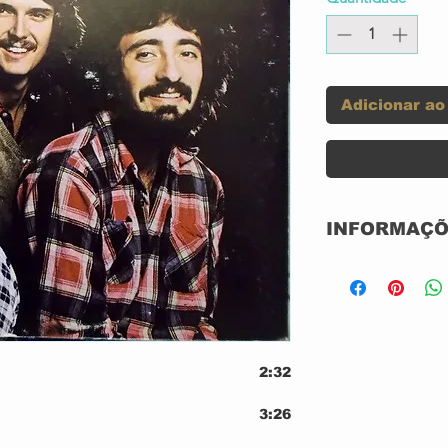
Adicionar ao
INFORMAÇÕ
Label:
Format:
2:32
3:26