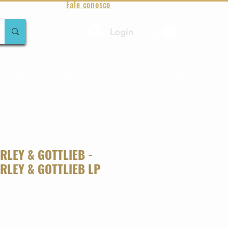
Fale conosco
Login
amentos
Raridades
Toda loja
Sobre Aqualung
RLEY & GOTTLIEB -
RLEY & GOTTLIEB LP
o