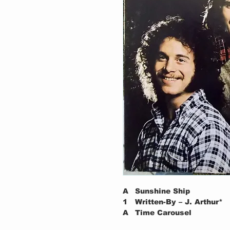
A
Sunshine Ship
1
Written-By – J. Arthur*
A
Time Carousel
2
Written-By – J. Arthur*