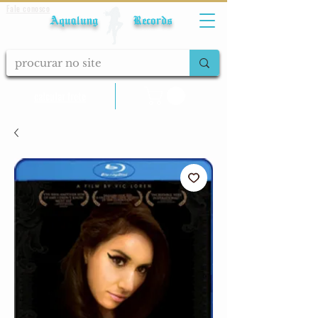
Fale conosco
Aqualung Records
calcular frete