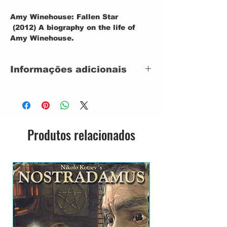
Amy Winehouse: Fallen Star
(2012)
A biography on the life of
Amy Winehouse.
Informações adicionais
Label:
Format:
Blu-ray, FILME
LINGUAGEM INGLES
Produtos relacionados
Country:
IMPORTADO
Released:
2012
Genre:
Rock
Style:
Art Rock, Prog Rock