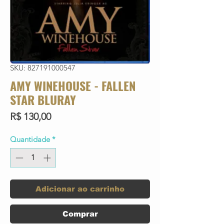
SKU: 827191000547
AMY WINEHOUSE - FALLEN
STAR BLURAY
Preço
R$ 130,00
Quantidade
*
Adicionar ao carrinho
Comprar