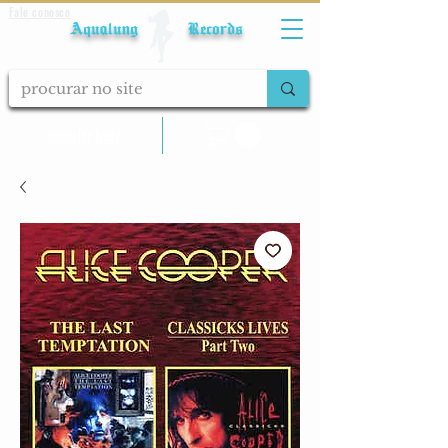
Fale conosco
Aqualung Records
calcular frete