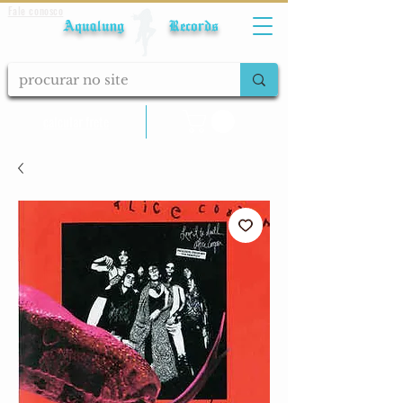
Fale conosco
Aqualung Records
calcular frete