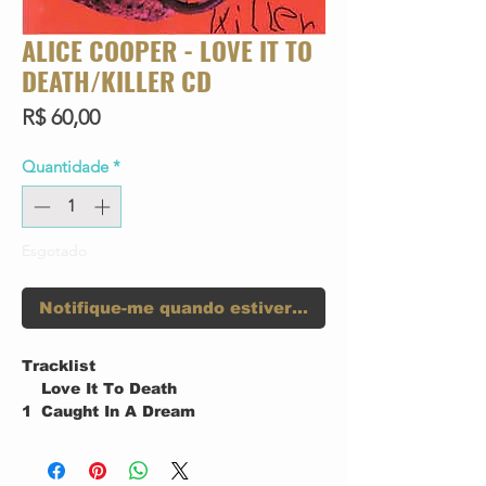
ALICE COOPER - LOVE IT TO
DEATH/KILLER CD
Preço
R$ 60,00
Quantidade
*
Esgotado
Notifique-me quando estiver disponível
Tracklist
Love It To Death
1
Caught In A Dream
2
I'm Eighteen
3
Long Way To Go
4
Black Juju