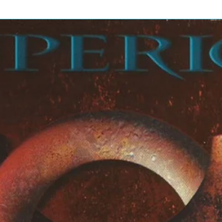
egravação de uma canção antes,
o pop-atado de "No More Mr. Nice Guy"
es sucessos de Cooper. Também estão
s de concertos perenes - o perturbador
the Dead" ea arrepiante macabra de
mo as seleções fortes, menos
a e congelando" "Unfinished Sweet,"
ciado da Cooper, "Landslide
que poderia parar este grande banda
gens do universo, mas as tensões
dores forçaria a banda original
s apenas mais um álbum. Não só é
das Cooper muito melhor, mas continua
empos, clássicos por excelência do