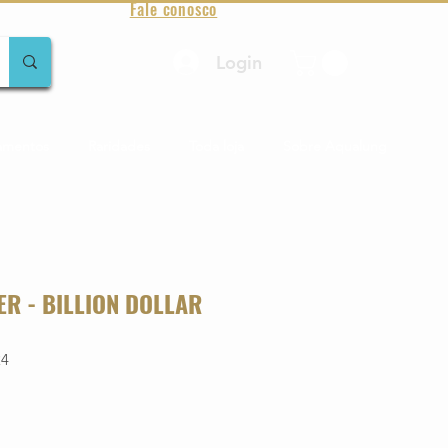
Fale conosco
Login
amentos
Raridades
Toda loja
Sobre Aqualung
ER - BILLION DOLLAR
24