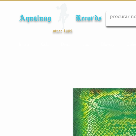
Aqualung Records
since 1989
Início
Cds
Dvds
Lps
Blu-ray
Cole