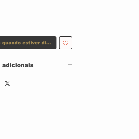
 quando estiver disponível
 adicionais
ALICE COOPER
ia
CD
CD
WARNER MUSIC
USA