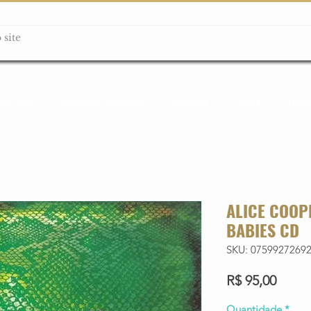
ção box
Guitarras Miniatura
Relógios
Livros
Lanç
ALICE COOP
BABIES CD
SKU: 0759927269
Preço
R$ 95,00
Quantidade
*