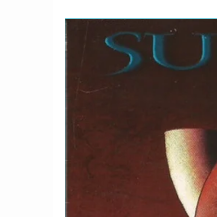
desafiante "Eleito" (uma r
"refletida"), eo doce venen
permanecer entre os maior
incluídos um par de padrõe
necrofilia cantiga "I Love 
"coisas doentes" -, bem co
conhecidas como "estuprad
e talvez gem mais negligen
Generation". Nada parecia 
de hard rock de ultrapassa
entre os membros nos basti
estelar AC se separar apó
Billion Dollar Babies uma 
sendo um dos de todos os t
rock.