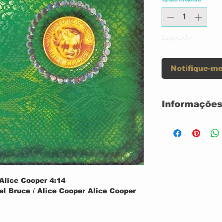
Esgotado
Notifique-me
Informações
Artista
Formato da Míd
Formato
Alice Cooper 4:14
el Bruce / Alice Cooper Alice Cooper
Gravadora
len Buxton / Alice Cooper / Dennis
Origem