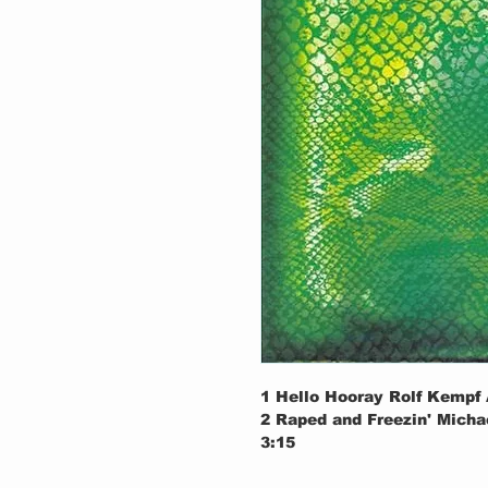
1 Hello Hooray Rolf Kempf 
2 Raped and Freezin' Micha
3:15
3 Elected Michael Bruce / G