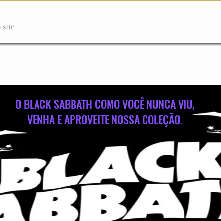
ção box
Guitarras Miniatura
Relógios
Livros
Lanç
O BLACK SABBATH COMO VOCÊ NUNCA VIU,
VENHA E APROVEITE NOSSA COLEÇÃO.
No products to show here
Back to Shopping