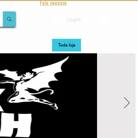
Fale conosco
Login
amentos
Raridades
Toda loja
Sobre Aqualung