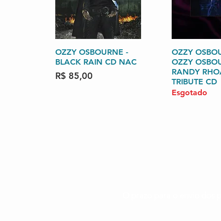
OZZY OSBOURNE -
Visualização rápida
OZZY OSBOU
Visualizaçã
BLACK RAIN CD NAC
OZZY OSBO
RANDY RHO
Preço
R$ 85,00
TRIBUTE CD
Esgotado
O prazo para o envio dos p