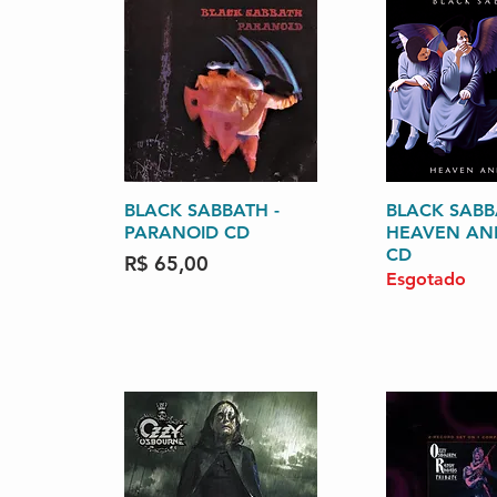
BLACK SABBATH -
Visualização rápida
BLACK SABB
Visualizaçã
PARANOID CD
HEAVEN AN
CD
Preço
R$ 65,00
Esgotado