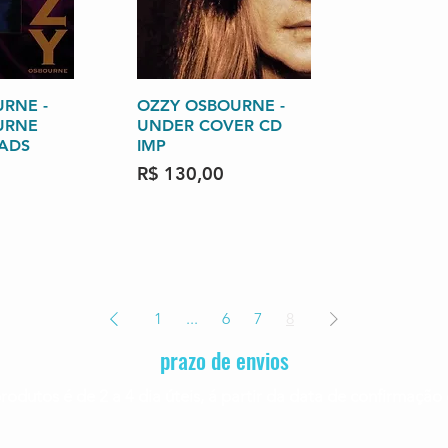
RNE -
o rápida
OZZY OSBOURNE -
Visualização rápida
URNE
UNDER COVER CD
ADS
IMP
Preço
R$ 130,00
1
...
6
7
8
prazo de envios
rodutos é de 2 a 4
dia úteis, á partir da data de confirmaç