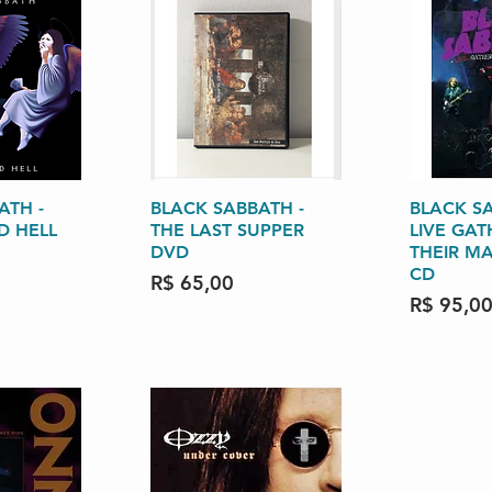
ATH -
o rápida
BLACK SABBATH -
Visualização rápida
BLACK SA
Visuali
D HELL
THE LAST SUPPER
LIVE GAT
DVD
THEIR M
CD
Preço
R$ 65,00
Preço
R$ 95,0