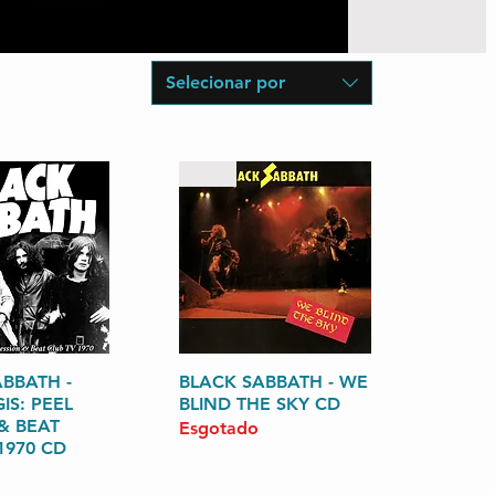
Selecionar por
Raro
BBATH -
zação rápida
BLACK SABBATH - WE
Visualização rápida
IS: PEEL
BLIND THE SKY CD
& BEAT
Esgotado
1970 CD