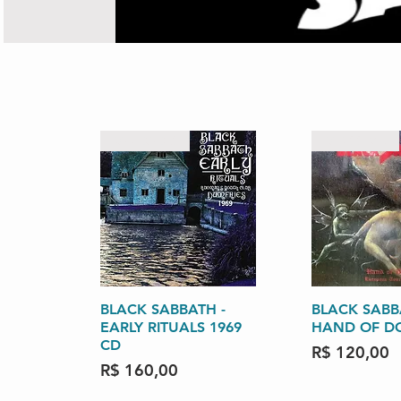
RARIDADES
RARISSIMO
BLACK SABBATH -
Visualização rápida
BLACK SABB
Visualizaçã
EARLY RITUALS 1969
HAND OF D
CD
Preço
R$ 120,00
Preço
R$ 160,00