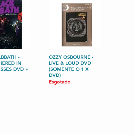
BBATH -
zação rápida
OZZY OSBOURNE -
Visualização rápida
HERED IN
LIVE & LOUD DVD
ASSES DVD +
(SOMENTE O 1 X
DVD)
Esgotado
0