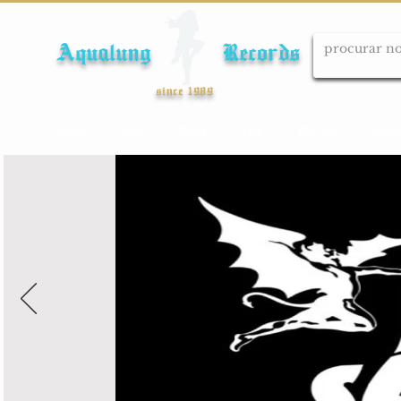
Aqualung Records
since 1989
Início
Cds
Dvds
Lps
Blu-ray
Cole