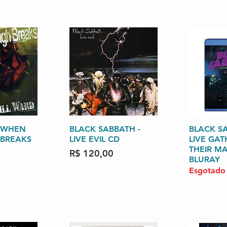
- WHEN
o rápida
BLACK SABBATH -
Visualização rápida
BLACK SA
Visuali
 BREAKS
LIVE EVIL CD
LIVE GAT
THEIR M
Preço
R$ 120,00
BLURAY
Esgotado