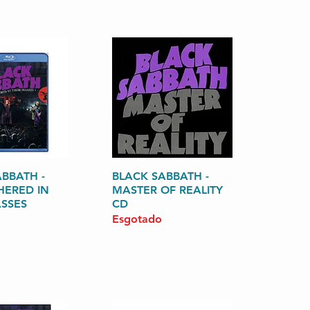
BBATH -
zação rápida
BLACK SABBATH -
Visualização rápida
HERED IN
MASTER OF REALITY
ASSES
CD
Esgotado