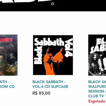
ATH -
o rápida
BLACK SABBATH -
Visualização rápida
BLACK SA
Visuali
OOM CD
VOL.4 CD SLIPCASE
WALPURG
SESSION 
Preço
R$ 85,00
CLUB TV 
Esgotado