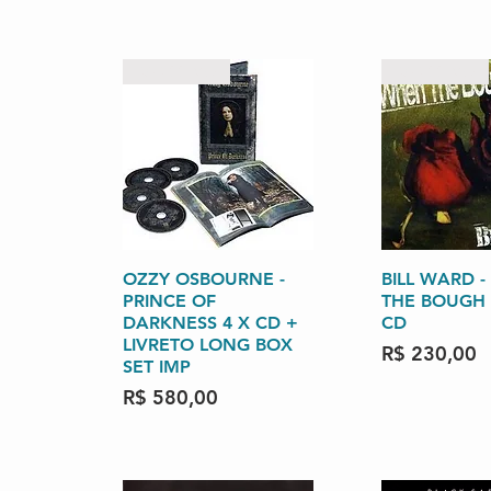
RARISSIMO
RARISSIMO
OZZY OSBOURNE -
Visualização rápida
BILL WARD 
Visualizaçã
PRINCE OF
THE BOUGH
DARKNESS 4 X CD +
CD
LIVRETO LONG BOX
Preço
R$ 230,00
SET IMP
Preço
R$ 580,00