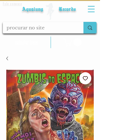
Fale conosco
Aqualung Records
calcular frete