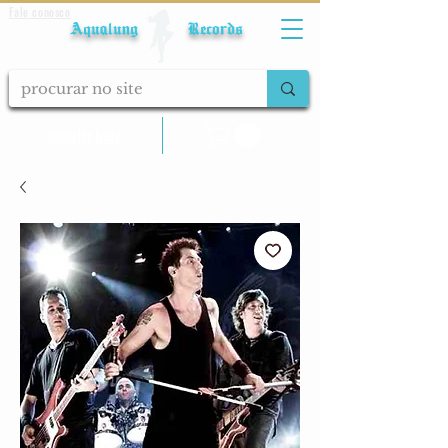
Fale conosco
Aqualung Records
calcular frete