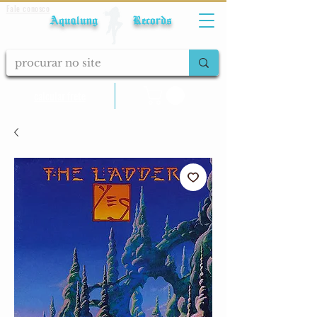
Fale conosco
Aqualung Records
calcular frete