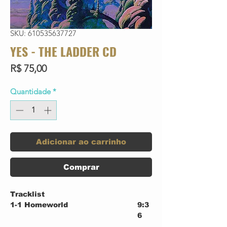
SKU: 610535637727
YES - THE LADDER CD
Preço
R$ 75,00
Quantidade
*
Adicionar ao carrinho
Comprar
Tracklist
1-1
Homeworld
9:3
6
1-2
It Will Be A Good Day (The
4:2