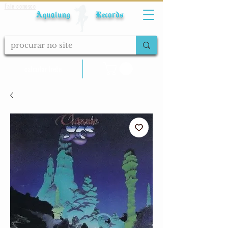
Fale conosco
Aqualung Records
calcular frete