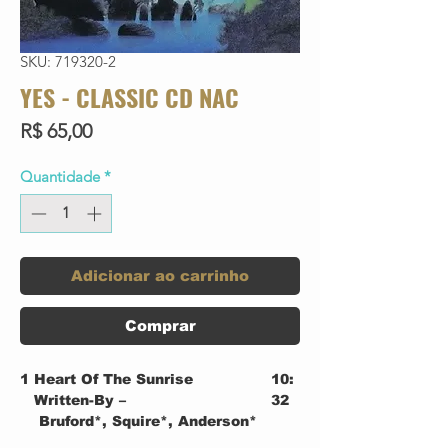
SKU: 719320-2
YES - CLASSIC CD NAC
Preço
R$ 65,00
Quantidade
*
Adicionar ao carrinho
Comprar
1
Heart Of The Sunrise
10:
Written-By –
32
Bruford*, Squire*, Anderson*
2
Wonderous Stories
3:4