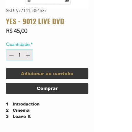
SKU: 9771415354637
YES - 9012 LIVE DVD
Preço
R$ 45,00
Quantidade
*
Adicionar ao carrinho
Comprar
1
Introduction
2
Cinema
3
Leave It
4
Hold On
5
I've Seen All Good People