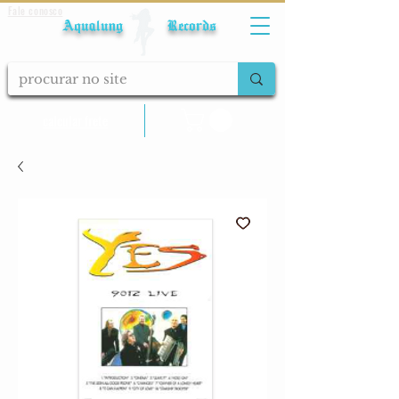
Fale conosco
Aqualung Records
calcular frete