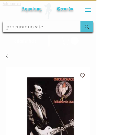
Fale conosco
Aqualung Records
calcular frete