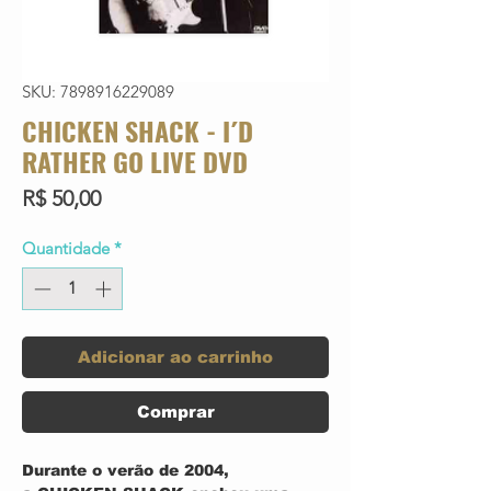
SKU: 7898916229089
CHICKEN SHACK - I´D
RATHER GO LIVE DVD
Preço
R$ 50,00
Quantidade
*
Adicionar ao carrinho
Comprar
Durante o verão de 2004,