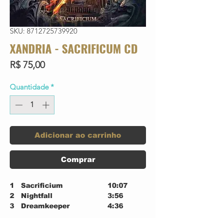
SKU: 8712725739920
XANDRIA - SACRIFICUM CD
Preço
R$ 75,00
Quantidade
*
Adicionar ao carrinho
Comprar
1
Sacrificium
10:07
2
Nightfall
3:56
3
Dreamkeeper
4:36
4
Stardust
5:32