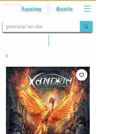
Fale conosco
Aqualung Records
calcular frete