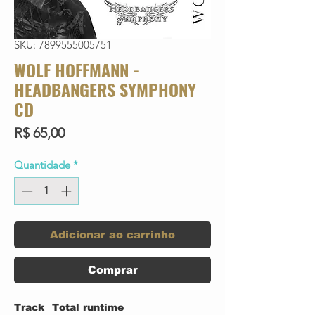
SKU: 7899555005751
WOLF HOFFMANN -
HEADBANGERS SYMPHONY
CD
Preço
R$ 65,00
Quantidade
*
Adicionar ao carrinho
Comprar
Track
Total runtime