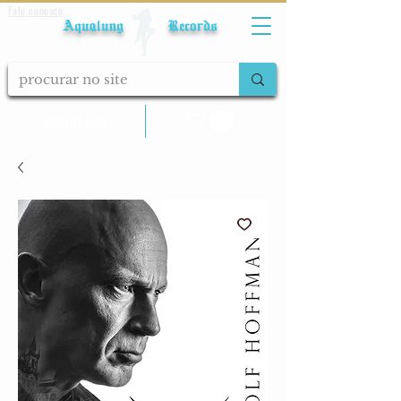
Fale conosco
Aqualung Records
calcular frete