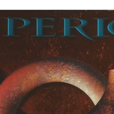
 (Disgrace Maker)
erium III)