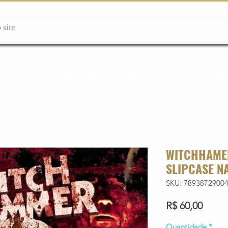
ção box
Guitarras Miniatura
Relógios
Livros
Lanç
WITCHHAMER
SLIPCASE N
SKU: 7893872900
Preço
R$ 60,00
Quantidade
*