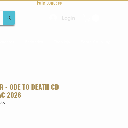
Fale conosco
Login
amentos
Raridades
Toda loja
Sobre Aqualung
 - ODE TO DEATH CD
AC 2026
485