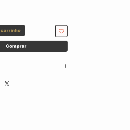
 carrinho
Comprar
VOICE - COGUMELO -
CG 0165
CD, ACRILICO
SLIPCASE
Brazil