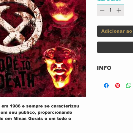
Adicionar ao
INFO
Label:
Format:
 em 1986 e sempre se caracterizou
com seu público, proporcionando
is em Minas Gerais e em todo o
Country:
sário de 20 Anos o álbum de Ode to