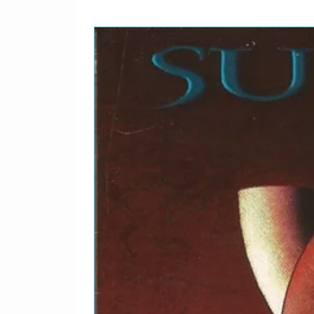
2. Me, Damn Lawless Killer
3. Metaphysics
4. Wrath of Witchhammer
5. Dartherium
6. The Machine of War
7. Kill Us!
8. Remains the Same (Darth
9. Witchery
10. Headbangers Unite
11. Weekend in Auschwitz
12. Worldegeneration
13. Perseguição