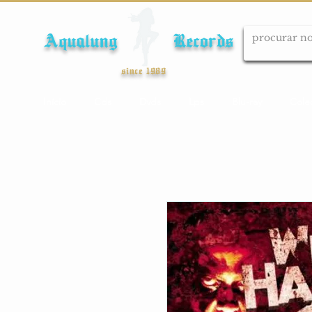
Aqualung Records
since 1989
Início
Cds
Dvds
Lps
Blu-ray
Cole