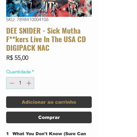
SKU: 7898410004106
DEE SNIDER - Sick Mutha
F**kers Live In The USA CD
DIGIPACK NAC
Preço
R$ 55,00
Quantidade
*
Adicionar ao carrinho
Comprar
1
What You Don't Know (Sure Can