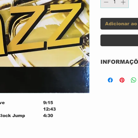
Adicionar ao
INFORMAÇÕ
Selo:
Formato:
ve
9:15
País:
12:43
Clock Jump
4:30
Lançado:
6:04
y Valentine
8:59
Gênero:
eze
9:49