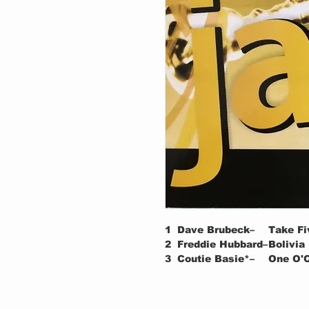
1
Dave Brubeck–
Take Fi
2
Freddie Hubbard–
Bolivia
3
Coutie Basie*–
One O'
4
Wnton Marsalis*–
Jodi
5
Art Blackey*–
My Funn
6
Chic Backer*–
Sea Bre