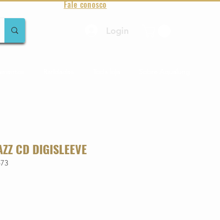
Fale conosco
Login
amentos
Raridades
Toda loja
Sobre Aqualung
AZZ CD DIGISLEEVE
673