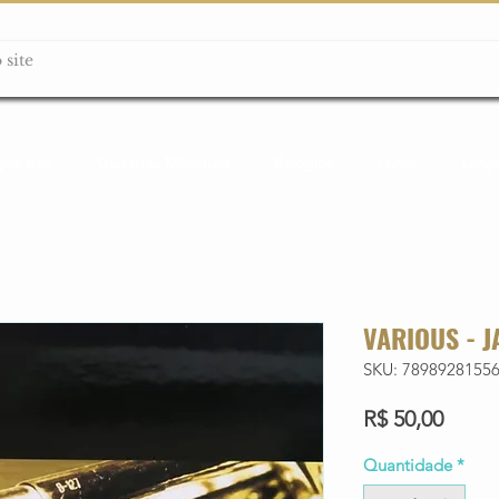
ção box
Guitarras Miniatura
Relógios
Livros
Lanç
VARIOUS - J
SKU: 7898928155
Preço
R$ 50,00
Quantidade
*