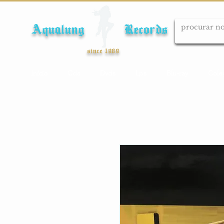
Aqualung Records
since 1989
Início
Cds
Dvds
Lps
Blu-ray
Cole