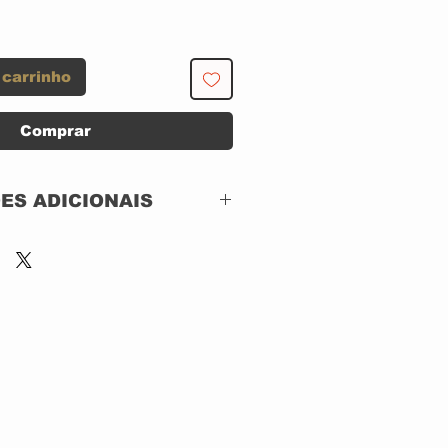
 carrinho
Comprar
ES ADICIONAIS
MIB Music – 024067
CD, DIGISLEEVE
Brazil
Jazz