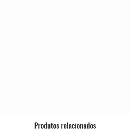
d Have Told You So
4:46
3:44
Leaves
7:21
 Of Birdland
4:20
Produtos relacionados