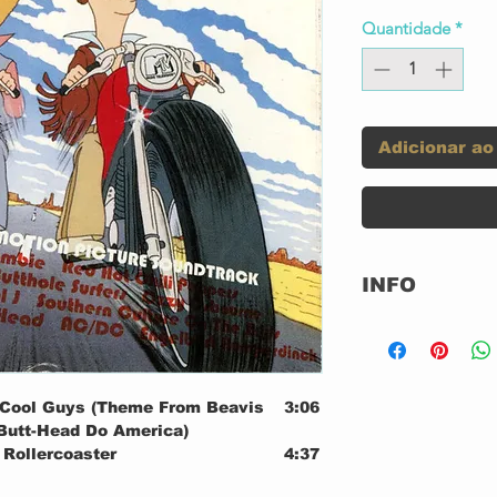
Quantidade
*
Adicionar ao
INFO
Selo:
Cool Guys (Theme From Beavis
3:06
Formato:
Butt-Head Do America)
 Rollercoaster
4:37
País: