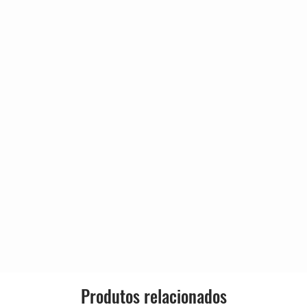
t Nobody
4:37
inks, Suicide Tanks And Cannibal
3:52
Lançado:
nna Riot
3:59
Gênero:
 On Water
4:18
es
4:34
'n Ain't EZ
4:21
Estilo:
Lord Is A Monkey (Rock Version)
4:46
e Trash
2:02
 Shootin'
5:04
ian Seagull
3:39
Produtos relacionados