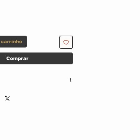
 carrinho
Comprar
Geffen Records –
GED-25002
CD, ACRILICO
Compilation
Brazil