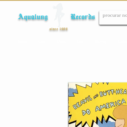
Aqualung Records
since 1989
Início
Cds
Dvds
Lps
Blu-ray
Cole