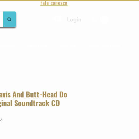
Fale conosco
Login
amentos
Raridades
Toda loja
Sobre Aqualung
eavis And Butt-Head Do
ginal Soundtrack CD
24