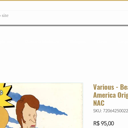
ção box
Guitarras Miniatura
Relógios
Livros
Lanç
Various - B
America Ori
NAC
SKU: 7206425002
Preço
R$ 95,00