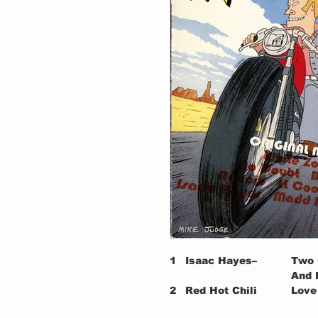
1
Isaac Hayes–
Two 
And 
2
Red Hot Chili
Love
Peppers–