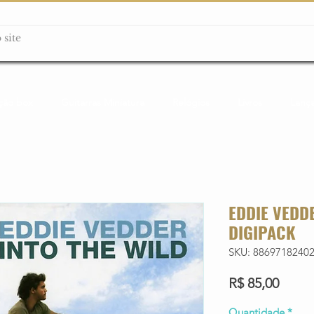
ção box
Guitarras Miniatura
Relógios
Livros
Lanç
EDDIE VEDDE
DIGIPACK
SKU: 8869718240
Preço
R$ 85,00
Quantidade
*