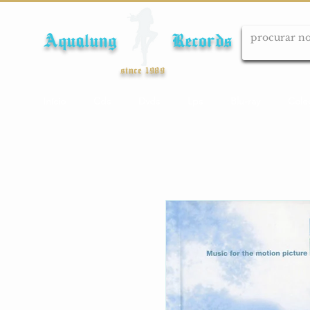
Aqualung Records
since 1989
Início
Cds
Dvds
Lps
Blu-ray
Cole