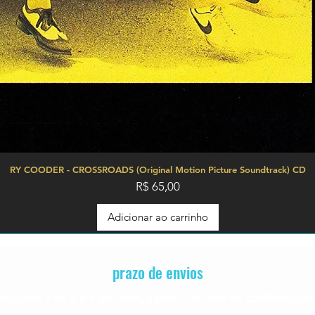
RY COODER - CROSSROADS (Original Motion Picture Soundtrack) CD
Preço
R$ 65,00
Adicionar ao carrinho
prazo de envios
rodutos é de 2 a 4
dia úteis, á partir da data de confirmaç