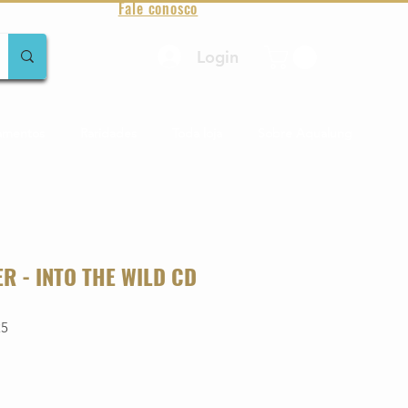
Fale conosco
Login
amentos
Raridades
Toda loja
Sobre Aqualung
R - INTO THE WILD CD
25