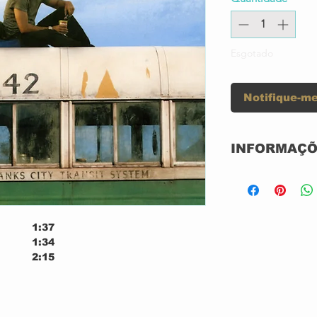
Esgotado
Notifique-me
INFORMAÇÕ
Label:
1:37
1:34
2:15
Format:
2:36
2:31
Country:
1:00
5:22