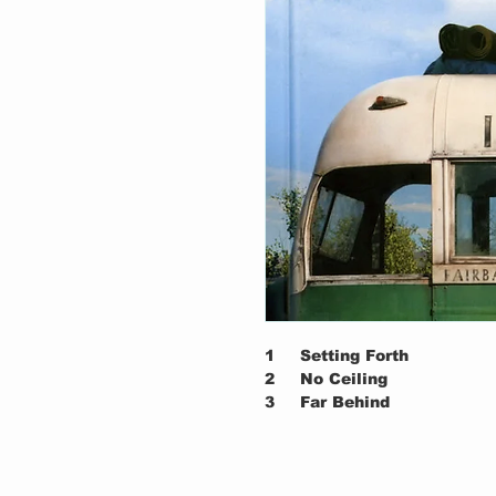
1
Setting Forth
2
No Ceiling
3
Far Behind
4
Rise
5
Long Nights
6
Tuolumne
7
Hard Sun