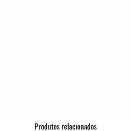
Released
3:56
1:32
Genre:
3:19
2:40
Style:
2:00
Vocal)
2:43
Produtos relacionados