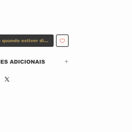
 quando estiver disponível
ES ADICIONAIS
J Records –
88697182402,
Sony BMG Music
Ent – 88697182402
CD, Album, Digipak
Brazil