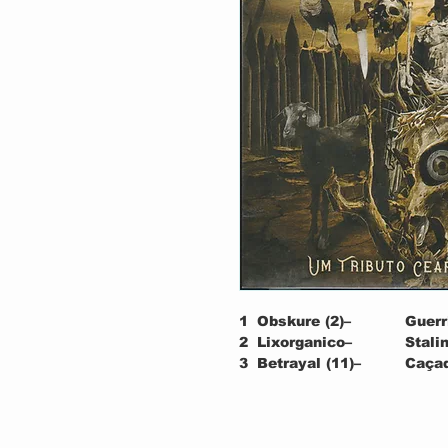
1
Obskure (2)–
Guerr
2
Lixorganico–
Stali
3
Betrayal (11)–
Caçad
4
Leprous (3)–
Alcoo
5
Steelfox–
HTLV
6
Corja!–
Strai
7
Viollen–
Tortu