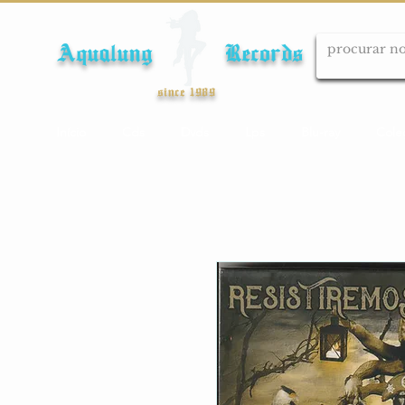
Aqualung Records
since 1989
Início
Cds
Dvds
Lps
Blu-ray
Cole