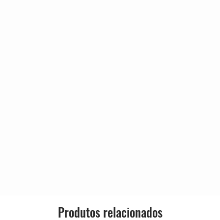
 Messiah
Country:
Kingdom Come
 aos Falsos
Release
a
ia
Genre:
 Time
esa Do Prazer
Style:
The Woman
Of The Times
Produtos relacionados