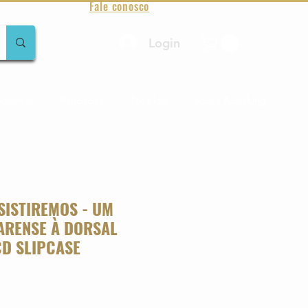
Fale conosco
Login
amentos
Raridades
Toda loja
Sobre Aqualung
SISTIREMOS - UM
ARENSE À DORSAL
CD SLIPCASE