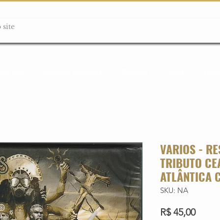
ção box
Guitarras Miniatura
Relógios
Livros
Lanç
VARIOS - RE
TRIBUTO CE
ATLÂNTICA 
SKU: NA
Preço
R$ 45,00