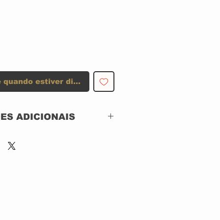
 quando estiver disponível
ES ADICIONAIS
Vertigem Discos –
none,
Two Beers or Not Two
Beers – TBonTB
00185 Off The
Rails – none
CD, Compilation