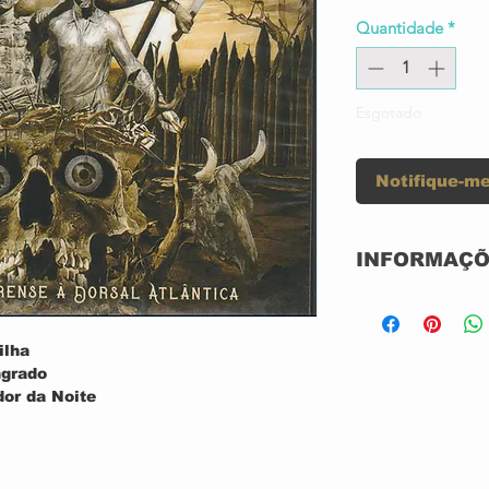
Quantidade
*
Esgotado
Notifique-me
INFORMAÇÕ
Label:
ilha
ngrado
or da Noite
l
-3
ght
Format:
ra