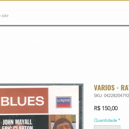
ção box
Guitarras Miniatura
Relógios
Livros
Lanç
VARIOS - R
SKU: 0422820479
Preç
R$ 150,00
Quantidade
*