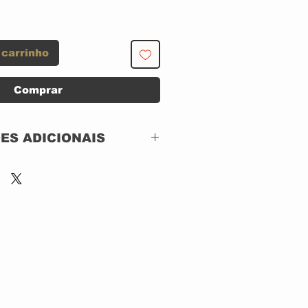
 carrinho
Comprar
ES ADICIONAIS
London Records – 820
479-2
CD, ACRILICO
IMPORTADO
1987
Blues