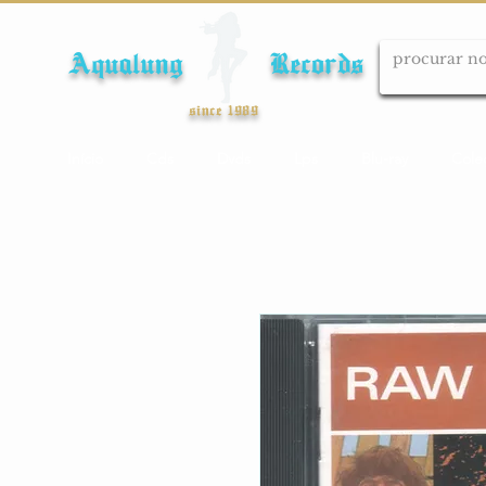
Aqualung Records
since 1989
Início
Cds
Dvds
Lps
Blu-ray
Cole