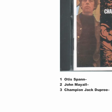
1
Otis Spann–
2
John Mayall–
3
Champion Jack Dupree–
4
John Mayall & Steve Ang
5
Otis Spann–
6
Curtis Jones–
7
John Mayall & Eric Clapt