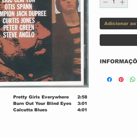
Adicionar ao
INFORMAÇÕ
Selo:
Formato:
Pretty Girls Everywhere
2:58
Burn Out Your Blind Eyes
3:01
País:
Calcutta Blues
4:01
lo–
Long Night
2:04
Lançado:
Country Boy
3:34
You Got Good Business
3:23
Gênero:
on–
Lonely Years
3:22