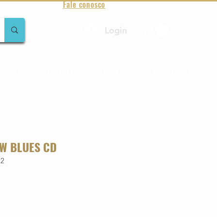
Fale conosco
Login
amentos
Raridades
Toda loja
Sobre Aqualung
AW BLUES CD
22
o