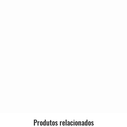
ayall–
Evil Woman Blues
4:05
My Home In The Desert
4:20
Estilo:
Milkman Strut
2:26
24 Hours Of Fear
4:08
Roll Me Over
2:39
on–
Bernard Jenkins
3:51
You're Gonna Need My Help
3:26
Produtos relacionados