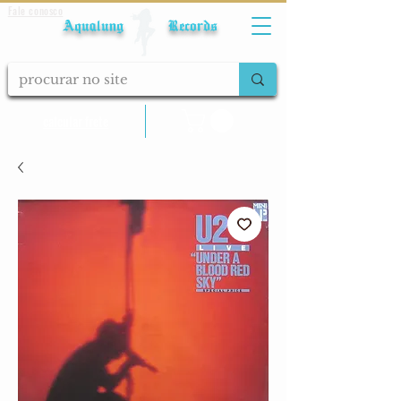
Fale conosco
Aqualung Records
calcular frete