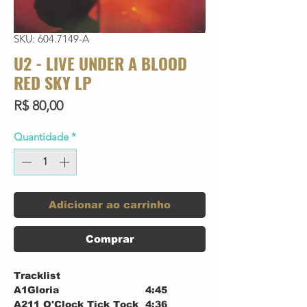
SKU: 604.7149-A
U2 - LIVE UNDER A BLOOD
RED SKY LP
Preço
R$ 80,00
Quantidade
*
Adicionar ao carrinho
Comprar
Tracklist
A1
Gloria
4:45
A2
11 O'Clock Tick Tock
4:36