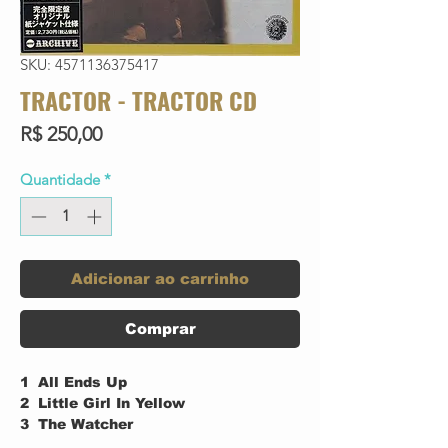
SKU: 4571136375417
TRACTOR - TRACTOR CD
Preço
R$ 250,00
Quantidade
*
Adicionar ao carrinho
Comprar
1
All Ends Up
2
Little Girl In Yellow
3
The Watcher
4
Ravenscroft's 13 Bar Boogie