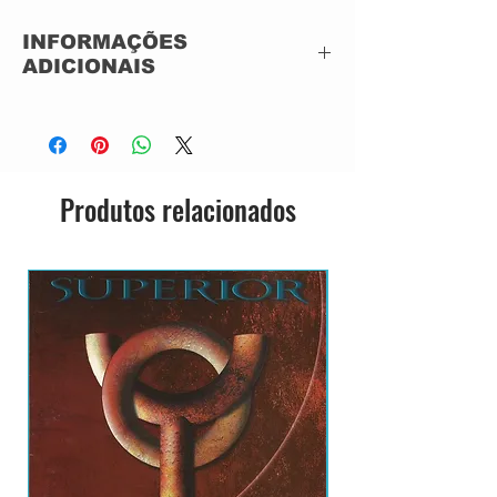
5
Shubunkin
INFORMAÇÕES
6
Hope In Favour
ADICIONAIS
7
Everytime It Happens
8
Make The Journey
Bonus Tracks
Label:
Air Mail Archive –
9
Siderial -Live At Glastonbury
AIRAC-1527,
Festival 2002-
Dandelion Records –
1
No More Lies
AIRAC-1527
Produtos relacionados
0
1
Mr. Evolution Man -Demo-
Series:
ブリティッシュ・レジェ
1
ンド・コレクション –
1
Every Time It Happens -Demo-
Vol.53
2
1
The Storm -Demo-
Format:
CD, ACRILICO
3
Remastered
1
The Watcher -Demo-
4
Country:
Japan
Released:
Mar 18, 2009