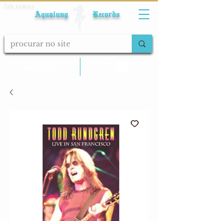
Fale conosco
Aqualung Records
calcular frete