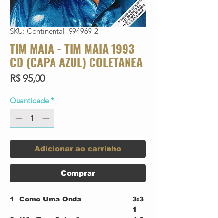
SKU: Continental 994969-2
TIM MAIA - TIM MAIA 1993
CD (CAPA AZUL) COLETANEA
Preço
R$ 95,00
Quantidade
*
Adicionar ao carrinho
Comprar
1
Como Uma Onda
3:3
1