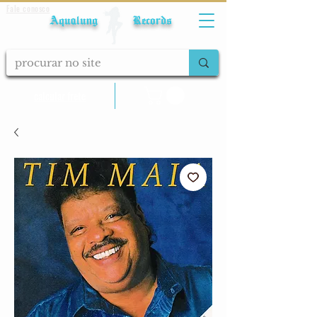
Fale conosco
Aqualung Records
calcular frete